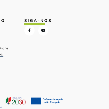
IO
SIGA-NOS
Online
PD