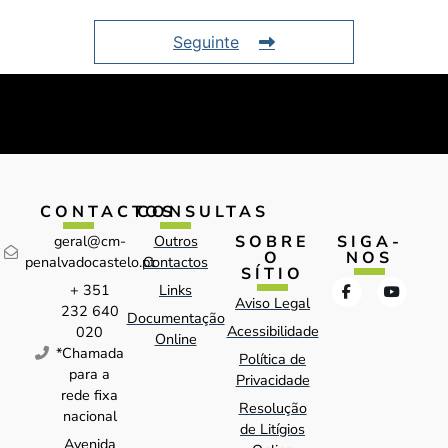
Seguinte
CONTACTOS
CONSULTAS
SOBRE
SIGA-
geral@cm-
Outros
O
NOS
penalvadocastelo.pt
Contactos
SÍTIO
+ 351
Links
Aviso Legal
232 640
Documentação
Acessibilidade
020
Online
*Chamada
Política de
para a
Privacidade
rede fixa
Resolução
nacional
de Litígios
Avenida