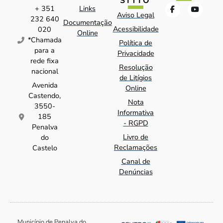
SÍTIO
+ 351
Links
Aviso Legal
232 640
Documentação
Acessibilidade
020
Online
*Chamada
Política de
para a
Privacidade
rede fixa
Resolução
nacional
de Litígios
Avenida
Online
Castendo,
Nota
3550-
Informativa
185
- RGPD
Penalva
Livro de
do
Reclamações
Castelo
Canal de
Denúncias
Município de Penalva do