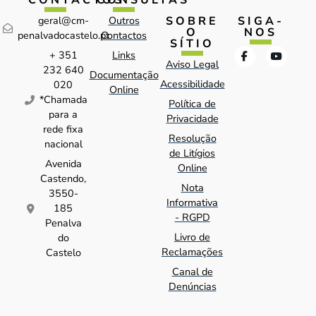
SOBRE
SIGA-
geral@cm-
Outros
O
NOS
penalvadocastelo.pt
Contactos
SÍTIO
+ 351
Links
Aviso Legal
232 640
Documentação
Acessibilidade
020
Online
*Chamada
Política de
para a
Privacidade
rede fixa
Resolução
nacional
de Litígios
Avenida
Online
Castendo,
Nota
3550-
Informativa
185
- RGPD
Penalva
Livro de
do
Reclamações
Castelo
Canal de
Denúncias