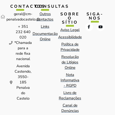
CONTACTOS
CONSULTAS
SOBRE
SIGA-
geral@cm-
Outros
O
NOS
penalvadocastelo.pt
Contactos
SÍTIO
+ 351
Links
Aviso Legal
232 640
Documentação
Acessibilidade
020
Online
*Chamada
Política de
para a
Privacidade
rede fixa
Resolução
nacional
de Litígios
Avenida
Online
Castendo,
Nota
3550-
Informativa
185
- RGPD
Penalva
Livro de
do
Reclamações
Castelo
Canal de
Denúncias