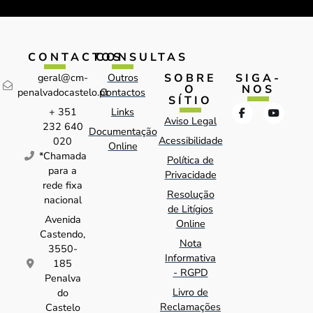
CONTACTOS
CONSULTAS
SOBRE
SIGA-
geral@cm-
Outros
O
NOS
penalvadocastelo.pt
Contactos
SÍTIO
+ 351
Links
Aviso Legal
232 640
Documentação
Acessibilidade
020
Online
*Chamada
Política de
para a
Privacidade
rede fixa
Resolução
nacional
de Litígios
Avenida
Online
Castendo,
Nota
3550-
Informativa
185
- RGPD
Penalva
Livro de
do
Reclamações
Castelo