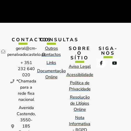
CONTACTOS
CONSULTAS
SOBRE
SIGA-
geral@cm-
Outros
O
NOS
penalvadocastelo.pt
Contactos
SÍTIO
+ 351
Links
Aviso Legal
232 640
Documentação
Acessibilidade
020
Online
*Chamada
Política de
para a
Privacidade
rede fixa
Resolução
nacional
de Litígios
Avenida
Online
Castendo,
Nota
3550-
Informativa
185
- RGPD