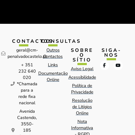
CONTACTOS
CONSULTAS
SOBRE
SIGA-
geral@cm-
Outros
O
NOS
penalvadocastelo.pt
Contactos
SÍTIO
+ 351
Links
Aviso Legal
232 640
Documentação
Acessibilidade
020
Online
*Chamada
Política de
para a
Privacidade
rede fixa
Resolução
nacional
de Litígios
Avenida
Online
Castendo,
Nota
3550-
Informativa
185
- RGPD