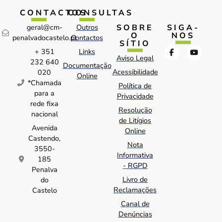
CONTACTOS
CONSULTAS
SOBRE
SIGA-
geral@cm-
Outros
O
NOS
penalvadocastelo.pt
Contactos
SÍTIO
+ 351
Links
Aviso Legal
232 640
Documentação
Acessibilidade
020
Online
*Chamada
Política de
para a
Privacidade
rede fixa
Resolução
nacional
de Litígios
Avenida
Online
Castendo,
Nota
3550-
Informativa
185
- RGPD
Penalva
Livro de
do
Reclamações
Castelo
Canal de
Denúncias