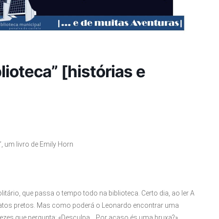
oteca” [histórias e
”, um livro de Emily Horn
itário, que passa o tempo todo na biblioteca. Certo dia, ao ler A
gatos pretos. Mas como poderá o Leonardo encontrar uma
vezes que pergunta: «Desculpa… Por acaso és uma bruxa?»,