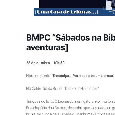
BMPC “Sábados na Bibli
aventuras]
28 de outubro
|
10h:30
Hora do Conto: “
Desculpa… Por acaso és uma bruxa
?
No Caldeirão da Bruxa: “Desafios Hilariantes”
Sinopse do livro: O Leonardo é um gato preto, muito sol
Enciclopédia das Bruxas, descobre que elas adoram 
bruxa, se nunca na sua vida viu nenhuma? E todas as 