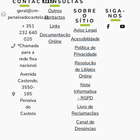
CONTACTOS
CONSULTAS
SOBRE
SIGA-
geral@cm-
Outros
O
NOS
penalvadocastelo.pt
Contactos
SÍTIO
+ 351
Links
Aviso Legal
232 640
Documentação
Acessibilidade
020
Online
*Chamada
Política de
para a
Privacidade
rede fixa
Resolução
nacional
de Litígios
Avenida
Online
Castendo,
Nota
3550-
Informativa
185
- RGPD
Penalva
Livro de
do
Reclamações
Castelo
Canal de
Denúncias