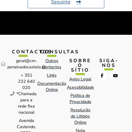
Seguinte
CONTACTOS
CONSULTAS
SOBRE
SIGA-
geral@cm-
Outros
O
NOS
penalvadocastelo.pt
Contactos
SÍTIO
+ 351
Links
Aviso Legal
232 640
Documentação
Acessibilidade
020
Online
*Chamada
Política de
para a
Privacidade
rede fixa
Resolução
nacional
de Litígios
Avenida
Online
Castendo,
Nota