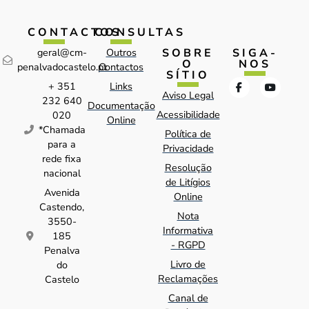
CONTACTOS
CONSULTAS
SOBRE
SIGA-
geral@cm-
Outros
O
NOS
penalvadocastelo.pt
Contactos
SÍTIO
+ 351
Links
Aviso Legal
232 640
Documentação
Acessibilidade
020
Online
*Chamada
Política de
para a
Privacidade
rede fixa
Resolução
nacional
de Litígios
Avenida
Online
Castendo,
Nota
3550-
Informativa
185
- RGPD
Penalva
Livro de
do
Reclamações
Castelo
Canal de