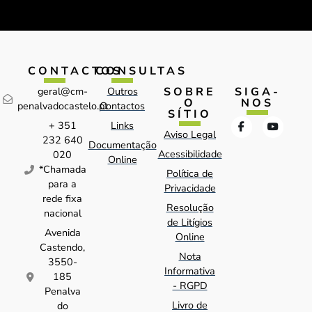
CONTACTOS
CONSULTAS
SOBRE
SIGA-
geral@cm-
Outros
O
NOS
penalvadocastelo.pt
Contactos
SÍTIO
+ 351
Links
Aviso Legal
232 640
Documentação
Acessibilidade
020
Online
*Chamada
Política de
para a
Privacidade
rede fixa
Resolução
nacional
de Litígios
Avenida
Online
Castendo,
Nota
3550-
Informativa
185
- RGPD
Penalva
Livro de
do