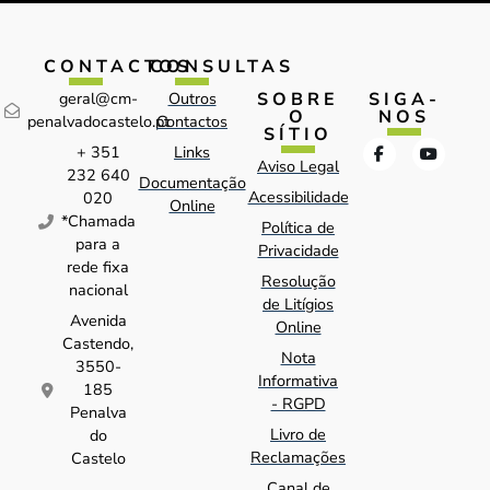
CONTACTOS
CONSULTAS
SOBRE
SIGA-
geral@cm-
Outros
O
NOS
penalvadocastelo.pt
Contactos
SÍTIO
+ 351
Links
Aviso Legal
232 640
Documentação
Acessibilidade
020
Online
*Chamada
Política de
para a
Privacidade
rede fixa
Resolução
nacional
de Litígios
Avenida
Online
Castendo,
Nota
3550-
Informativa
185
- RGPD
Penalva
Livro de
do
Reclamações
Castelo
Canal de