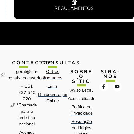
REGULAMENTOS
CONTACTOS
CONSULTAS
SOBRE
SIGA-
geral@cm-
Outros
O
NOS
penalvadocastelo.pt
Contactos
SÍTIO
+ 351
Links
Aviso Legal
232 640
Documentação
Acessibilidade
020
Online
*Chamada
Política de
para a
Privacidade
rede fixa
Resolução
nacional
de Litígios
Avenida
Online