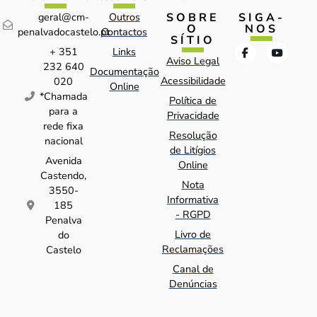
SOBRE
SIGA-
geral@cm-
Outros
O
NOS
penalvadocastelo.pt
Contactos
SÍTIO
+ 351
Links
Aviso Legal
232 640
Documentação
Acessibilidade
020
Online
*Chamada
Política de
para a
Privacidade
rede fixa
Resolução
nacional
de Litígios
Avenida
Online
Castendo,
Nota
3550-
Informativa
185
- RGPD
Penalva
Livro de
do
Reclamações
Castelo
Canal de
Denúncias