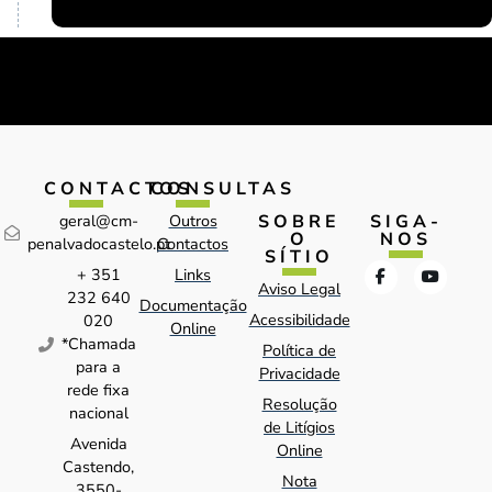
CONTACTOS
CONSULTAS
SOBRE
SIGA-
geral@cm-
Outros
O
NOS
penalvadocastelo.pt
Contactos
SÍTIO
+ 351
Links
Aviso Legal
232 640
Documentação
Acessibilidade
020
Online
*Chamada
Política de
para a
Privacidade
rede fixa
Resolução
nacional
de Litígios
Avenida
Online
Castendo,
Nota
3550-