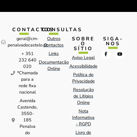
CONTACTOS
CONSULTAS
SOBRE
SIGA-
geral@cm-
Outros
O
NOS
penalvadocastelo.pt
Contactos
SÍTIO
+ 351
Links
Aviso Legal
232 640
Documentação
Acessibilidade
020
Online
*Chamada
Política de
para a
Privacidade
rede fixa
Resolução
nacional
de Litígios
Avenida
Online
Castendo,
Nota
3550-
Informativa
185
- RGPD
Penalva
Livro de
do