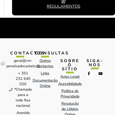
REGULAMENTOS
CONTACTOS
CONSULTAS
SOBRE
SIGA-
geral@cm-
Outros
O
NOS
penalvadocastelo.pt
Contactos
SÍTIO
+ 351
Links
Aviso Legal
232 640
Documentação
Acessibilidade
020
Online
*Chamada
Política de
para a
Privacidade
rede fixa
Resolução
nacional
de Litígios
Avenida
Online