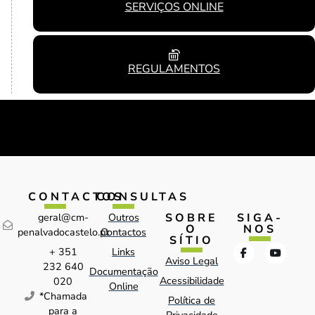
SERVIÇOS ONLINE
REGULAMENTOS
CONTACTOS
CONSULTAS
SOBRE
SIGA-
geral@cm-
Outros
O
NOS
penalvadocastelo.pt
Contactos
SÍTIO
+ 351
Links
Aviso Legal
232 640
Documentação
Acessibilidade
020
Online
*Chamada
Política de
para a
Privacidade