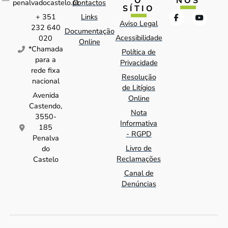
O
NOS
penalvadocastelo.pt
Contactos
SÍTIO
+ 351
Links
Aviso Legal
232 640
Documentação
Acessibilidade
020
Online
*Chamada
Política de
para a
Privacidade
rede fixa
Resolução
nacional
de Litígios
Avenida
Online
Castendo,
Nota
3550-
Informativa
185
- RGPD
Penalva
Livro de
do
Reclamações
Castelo
Canal de
Denúncias