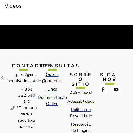
Videos
CONTACTOS
CONSULTAS
SOBRE
SIGA-
geral@cm-
Outros
O
NOS
penalvadocastelo.pt
Contactos
SÍTIO
+ 351
Links
Aviso Legal
232 640
Documentação
Acessibilidade
020
Online
*Chamada
Política de
para a
Privacidade
rede fixa
Resolução
nacional
de Litígios