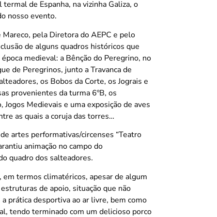
 termal de Espanha, na vizinha Galiza, o
do nosso evento.
de Mareco, pela Diretora do AEPC e pelo
inclusão de alguns quadros históricos que
época medieval: a Bênção do Peregrino, no
gue de Peregrinos, junto a Travanca de
lteadores, os Bobos da Corte, os Jograis e
as provenientes da turma 6ºB, os
ro, Jogos Medievais e uma exposição de aves
ntre as quais a coruja das torres…
de artes performativas/circenses “Teatro
garantiu animação no campo do
ido quadro dos salteadores.
 em termos climatéricos, apesar de algum
estruturas de apoio, situação que não
, a prática desportiva ao ar livre, bem como
cal, tendo terminado com um delicioso porco