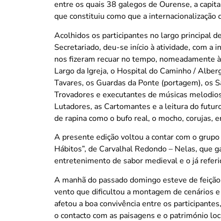
entre os quais 38 galegos de Ourense, a capital
que constituiu como que a internacionalização 
Acolhidos os participantes no largo principal 
Secretariado, deu-se início à atividade, com a 
nos fizeram recuar no tempo, nomeadamente à 
Largo da Igreja, o Hospital do Caminho / Alber
Tavares, os Guardas da Ponte (portagem), os Sa
Trovadores e executantes de músicas melodios
Lutadores, as Cartomantes e a leitura do futu
de rapina como o bufo real, o mocho, corujas, e
A presente edição voltou a contar com o grupo 
Hábitos”, de Carvalhal Redondo – Nelas, que 
entretenimento de sabor medieval e o já refer
A manhã do passado domingo esteve de feição,
vento que dificultou a montagem de cenários e 
afetou a boa convivência entre os participantes
o contacto com as paisagens e o património lo