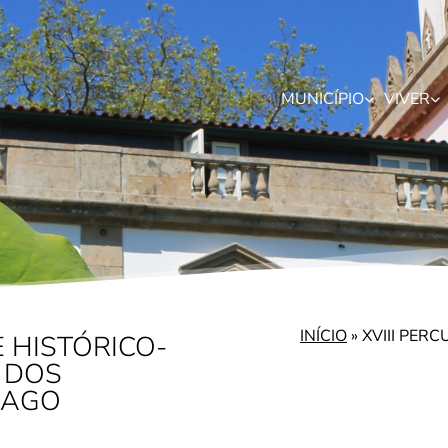
MUNICÍPIO
VIVER
INÍCIO
»
XVIII PER
E HISTÓRICO-
 DOS
IAGO