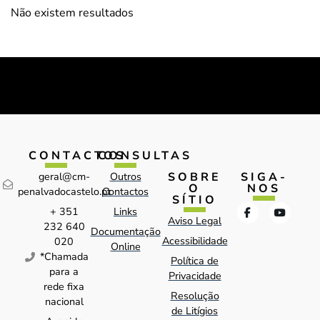
Não existem resultados
CONTACTOS
CONSULTAS
SOBRE
SIGA-
geral@cm-
Outros
O
NOS
penalvadocastelo.pt
Contactos
SÍTIO
+ 351
Links
Aviso Legal
232 640
Documentação
Acessibilidade
020
Online
*Chamada
Política de
para a
Privacidade
rede fixa
Resolução
nacional
de Litígios