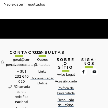
Não existem resultados
CONTACTOS
CONSULTAS
SOBRE
SIGA-
geral@cm-
Outros
O
NOS
penalvadocastelo.pt
Contactos
SÍTIO
+ 351
Links
Aviso Legal
232 640
Documentação
Acessibilidade
020
Online
*Chamada
Política de
para a
Privacidade
rede fixa
Resolução
nacional
de Litígios