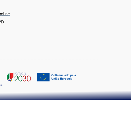
Online
PD