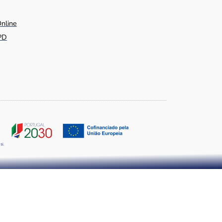
Online
PD