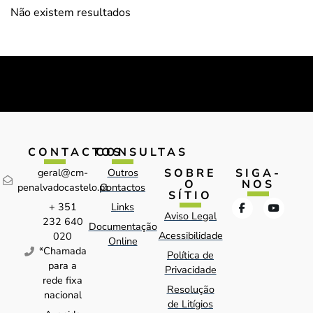
Não existem resultados
CONTACTOS
CONSULTAS
SOBRE
SIGA-
geral@cm-
Outros
O
NOS
penalvadocastelo.pt
Contactos
SÍTIO
+ 351
Links
Aviso Legal
232 640
Documentação
Acessibilidade
020
Online
*Chamada
Política de
para a
Privacidade
rede fixa
Resolução
nacional
de Litígios