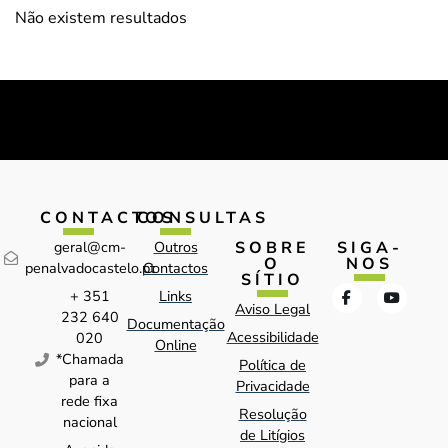
Não existem resultados
CONTACTOS
CONSULTAS
SOBRE
SIGA-
geral@cm-
Outros
O
NOS
penalvadocastelo.pt
Contactos
SÍTIO
+ 351
Links
Aviso Legal
232 640
Documentação
Acessibilidade
020
Online
*Chamada
Política de
para a
Privacidade
rede fixa
Resolução
nacional
de Litígios