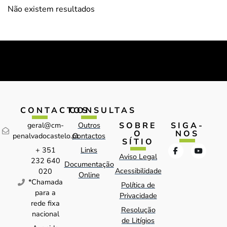
Não existem resultados
CONTACTOS
CONSULTAS
SOBRE
SIGA-
geral@cm-
Outros
O
NOS
penalvadocastelo.pt
Contactos
SÍTIO
+ 351
Links
Aviso Legal
232 640
Documentação
Acessibilidade
020
Online
*Chamada
Política de
para a
Privacidade
rede fixa
Resolução
nacional
de Litígios