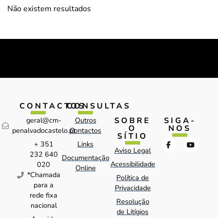
Não existem resultados
CONTACTOS
CONSULTAS
SOBRE
SIGA-
geral@cm-
Outros
O
NOS
penalvadocastelo.pt
Contactos
SÍTIO
+ 351
Links
Aviso Legal
232 640
Documentação
Acessibilidade
020
Online
*Chamada
Política de
para a
Privacidade
rede fixa
Resolução
nacional
de Litígios