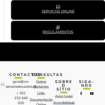
SERVIÇOS ONLINE
REGULAMENTOS
CONTACTOS
CONSULTAS
SOBRE
SIGA-
geral@cm-
Outros
O
NOS
penalvadocastelo.pt
Contactos
SÍTIO
+ 351
Links
Aviso Legal
232 640
Documentação
Acessibilidade
020
Online