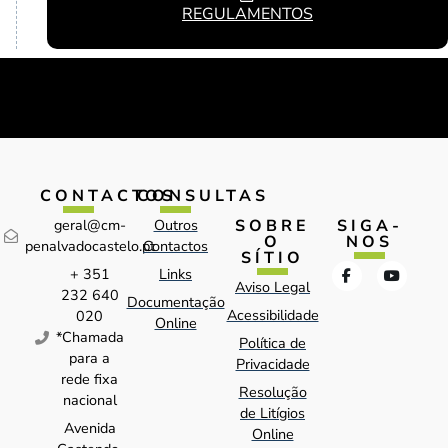
REGULAMENTOS
CONTACTOS
CONSULTAS
SOBRE
SIGA-
geral@cm-
Outros
O
NOS
penalvadocastelo.pt
Contactos
SÍTIO
+ 351
Links
Aviso Legal
232 640
Documentação
Acessibilidade
020
Online
*Chamada
Política de
para a
Privacidade
rede fixa
Resolução
nacional
de Litígios
Avenida
Online