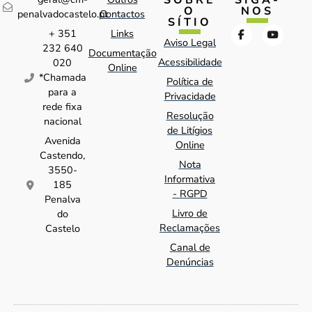
SOBRE
SIGA-
O
NOS
penalvadocastelo.pt
Contactos
SÍTIO
+ 351
Links
Aviso Legal
232 640
Documentação
Acessibilidade
020
Online
*Chamada
Política de
para a
Privacidade
rede fixa
Resolução
nacional
de Litígios
Avenida
Online
Castendo,
Nota
3550-
Informativa
185
- RGPD
Penalva
Livro de
do
Reclamações
Castelo
Canal de
Denúncias