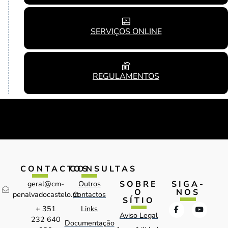
SERVIÇOS ONLINE
REGULAMENTOS
CONTACTOS
CONSULTAS
SOBRE
SIGA-
geral@cm-
Outros
O
NOS
penalvadocastelo.pt
Contactos
SÍTIO
+ 351
Links
Aviso Legal
232 640
Documentação